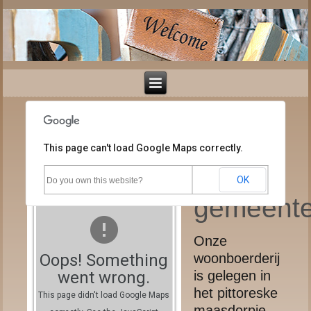
Binnen
This page can't load Google Maps correctly.
onze
OK
Do you own this website?
gemeent
Onze
Oops! Something
woonboerderij
went wrong.
is gelegen in
het pittoreske
This page didn't load Google Maps
maasdorpje