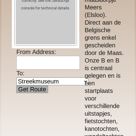
correctly. See the JavaScript
Meers
console for technical details.
(Elsloo).
Direct aan de
Belgische
grens enkel
gescheiden
From Address:
door de Maas.
Onze B en B
is centraal
To:
gelegen en is
een
startplaats
voor
verschillende
uitstapjes,
fietstochten,
kanotochten,